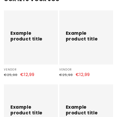
Example
Example
product
product
title
title
Example
Example
product title
product title
Vendor:
VENDOR
Vendor:
VENDOR
Regular
Sale
€12,99
Regular
Sale
€12,99
€25,98
€25,98
price
price
price
price
Example
Example
product
product
title
title
Example
Example
product title
product title