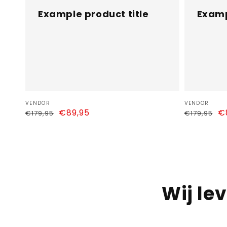
Example product title
Examp
Vendor:
Vendor:
VENDOR
VENDOR
Regular
Sale
€89,95
Regular
Sa
€
€179,95
€179,95
price
price
price
pr
Wij le