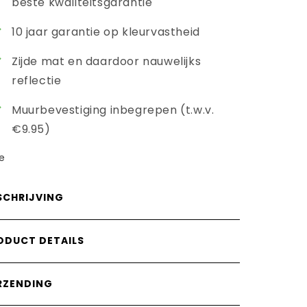
beste kwaliteitsgarantie
10 jaar garantie op kleurvastheid
Zijde mat en daardoor nauwelijks
reflectie
Muurbevestiging inbegrepen (t.w.v.
€9.95)
e
SCHRIJVING
ODUCT DETAILS
RZENDING