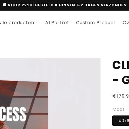
🛍 VOOR 22:00 BESTELD = BINNEN 1-2 DAGEN VERZONDEN
Alle producten
AI Portret
Custom Product
Ov
CL
- 
Regul
€179,
price
Maat
40x