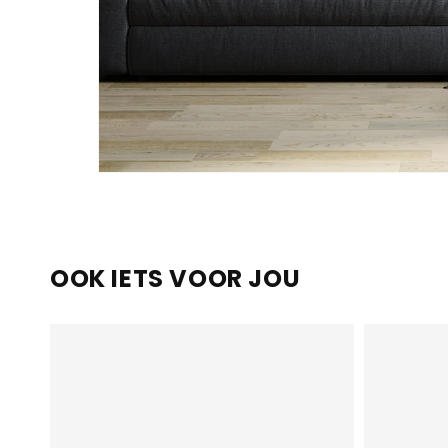
OOK IETS VOOR JOU
Example
Example
product
product
title
title