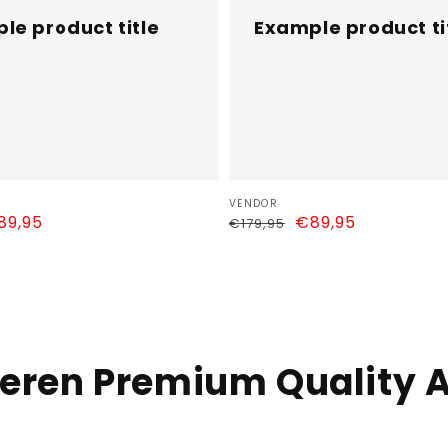
le product title
Example product ti
Vendor:
VENDOR
le
89,95
Regular
Sale
€89,95
€179,95
ice
price
price
veren Premium Quality 