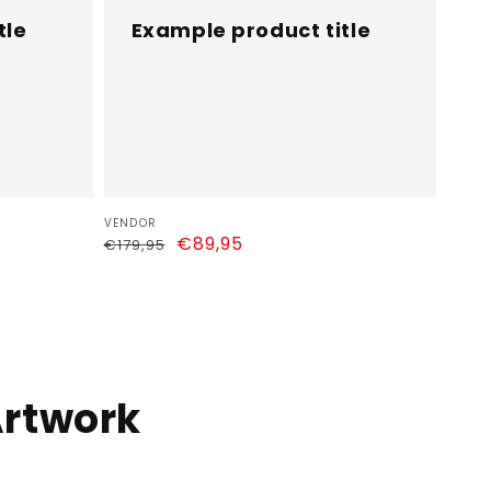
tle
Example product title
Vendor:
VENDOR
Regular
Sale
€89,95
€179,95
price
price
Artwork